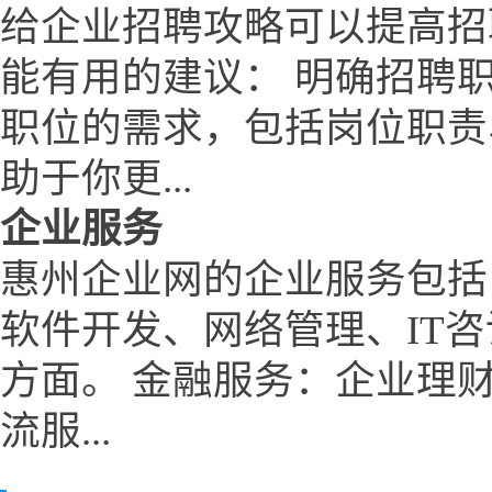
给企业招聘攻略可以提高招
能有用的建议： 明确招聘
职位的需求，包括岗位职责
助于你更...
企业服务
惠州企业网的企业服务包括
软件开发、网络管理、IT
方面。 金融服务：企业理
流服...